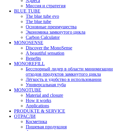
Адреса
Миссия и стратегия
BLUE TUBE
The blue tube evo
The blue tube
Основные преимущества
Экономика замкнутого цикла
Carbon Calculator
MONOSENSE
Discover the MonoSense
A beautiful sensation
Benefits
MONOREFILL
Бесспорный лидер в области минимизации
отходов продуктов замкнутого цикла
Лёгкость и удобство в использовании
Универсальная туба
MONOTUBE
Material and closure
How it works
Applications
PRODUKTE & SERVICE
ОТРАСЛИ
Косметика
Пищевая продукция