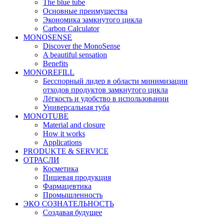
The blue tube
Основные преимущества
Экономика замкнутого цикла
Carbon Calculator
MONOSENSE
Discover the MonoSense
A beautiful sensation
Benefits
MONOREFILL
Бесспорный лидер в области минимизации
отходов продуктов замкнутого цикла
Лёгкость и удобство в использовании
Универсальная туба
MONOTUBE
Material and closure
How it works
Applications
PRODUKTE & SERVICE
ОТРАСЛИ
Косметика
Пищевая продукция
Фармацевтика
Промышленность
ЭКО СОЗНАТЕЛЬНОСТЬ
Создавая будущее