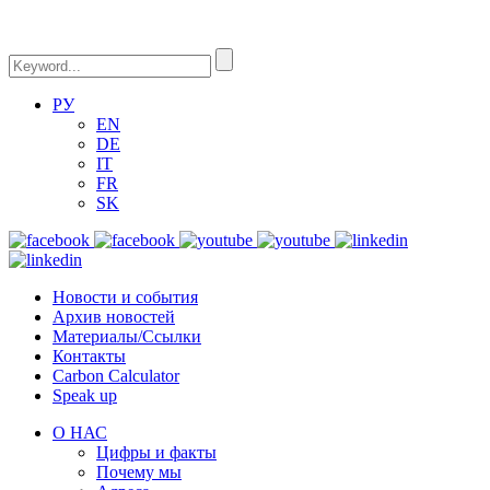
РУ
EN
DE
IT
FR
SK
Новости и события
Архив новостей
Материалы/Ссылки
Контакты
Carbon Calculator
Speak up
О НАС
Цифры и факты
Почему мы